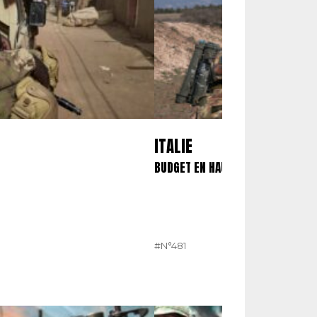
ITALIE
BUDGET EN HAUSSE POUR LES OPE
#N°481