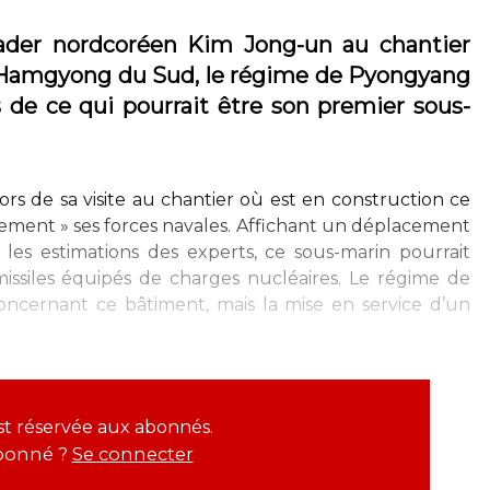
leader nordcoréen Kim Jong-un au chantier
e Hamgyong du Sud, le régime de Pyongyang
 de ce qui pourrait être son premier sous-
ors de sa visite au chantier où est en construction ce
lement » ses forces navales. Affichant un déplacement
les estimations des experts, ce sous-marin pourrait
ssiles équipés de charges nucléaires. Le régime de
ncernant ce bâtiment, mais la mise en service d’un
est réservée aux abonnés.
bonné ?
Se connecter