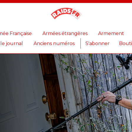
Magazine
Raids
mée Française
Armées étrangères
Armement
 le journal
Anciens numéros
S'abonner
Bout