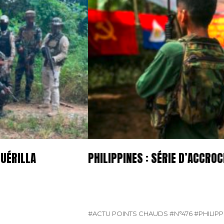
GUÉRILLA
PHILIPPINES : SÉRIE D’ACCR
#ACTU POINTS CHAUDS
#N°476
#PHILIPP