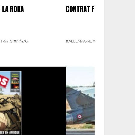
 LA ROKA
CONTRAT FERME POUR LE 
NTRATS
#N°476
#ALLEMAGNE
#ÉQUIPEMENTS ET 