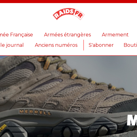
Magazine
Raids
mée Française
Armées étrangères
Armement
 le journal
Anciens numéros
S'abonner
Bout