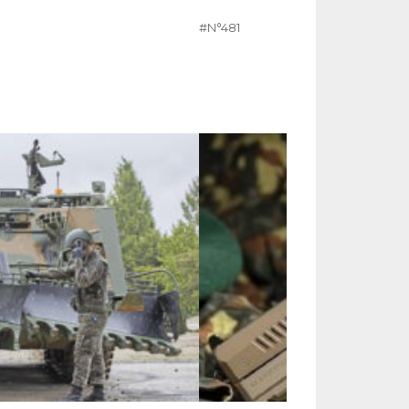
#N°481