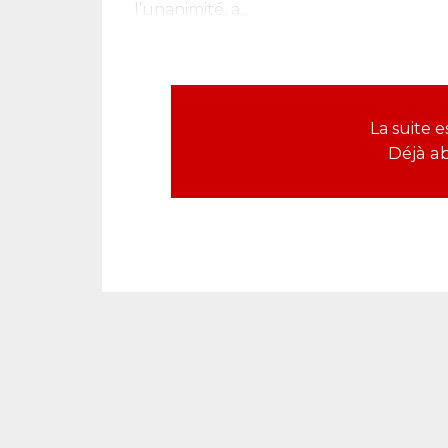
l’unanimité, a...
La suite 
Déjà a