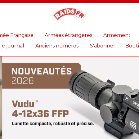
Magazine
Raids
mée Française
Armées étrangères
Armement
 le journal
Anciens numéros
S'abonner
Bout