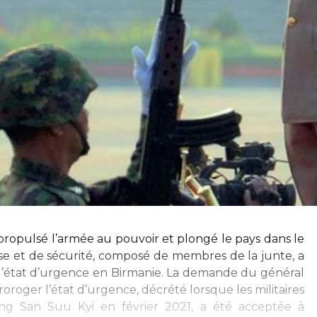
 propulsé l’armée au pouvoir et plongé le pays dans le
nse et de sécurité, composé de membres de la junte, a
l’état d’urgence en Birmanie. La demande du général
oroger l’état d’urgence, décrété lorsque les militaires
g San Suu Kyi en février 2021, a été acceptée à