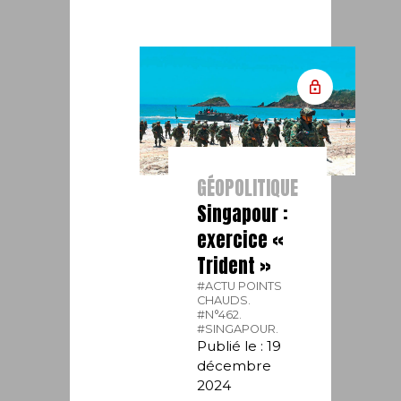
GÉOPOLITIQUE
Singapour :
exercice «
Trident »
#ACTU POINTS
CHAUDS.
#N°462.
#SINGAPOUR.
Publié le : 19
décembre
2024