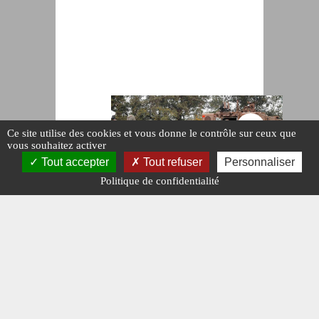
Ce site utilise des cookies et vous donne le contrôle sur ceux que
vous souhaitez activer
Tout accepter
Tout refuser
Personnaliser
Politique de confidentialité
ARMÉE
FRANÇAISE
Le
120 MM
débarque au
3e RPIMA
#EN DIRECT DES
ARMÉES.