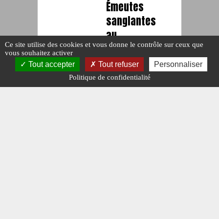
Émeutes
sanglantes
au
Ce site utilise des cookies et vous donne le contrôle sur ceux que
Kazakhstan
vous souhaitez activer
#N°427.
Tout accepter
Tout refuser
Personnaliser
Publié le : 21
Politique de confidentialité
janvier 2022