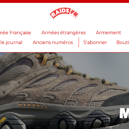
Magazine
Raids
mée Française
Armées étrangères
Armement
 le journal
Anciens numéros
S'abonner
Bout