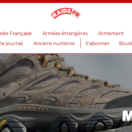
Magazine
Raids
mée Française
Armées étrangères
Armement
 le journal
Anciens numéros
S'abonner
Bout