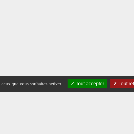
Tout accepter
Tout re
ur ceux que vous souhaitez activer
Mentions légales
-
A propos - FAQ
Crédits © 2026 Magazine Raids.