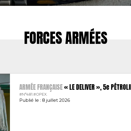
FORCES ARMÉES
ARMÉE FRANÇAISE
« LE DELIVER », 5e PÉTROL
#N°481.
#OPEX.
Publié le : 8 juillet 2026