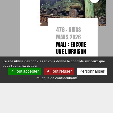
476 - RAIDS
MARS 2026
MALI : ENCORE
UNE LIVRAISON
D’ARMEMENT
Ce site utilise des cookies et vous donne le contrôle sur ceux que
#ACTU POINTS
vous souhaitez activer
CHAUDS.
Tout accepter
Tout refuser
Personnaliser
#MALI.
#N°476.
Publié le : 17
Politique de confidentialité
mars 2026