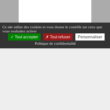
Ce site utilise des cookies et vous donne le contrôle sur ceux que
vous souhaitez activer
Tout accepter
Tout refuser
Personnaliser
Politique de confidentialité
ACTUALITÉ
NIGERIA
ACCORD DE
DÉFENSE
#N°479.
Publié le : 12
mai 2026