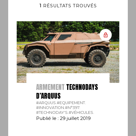
1
RÉSULTATS TROUVÉS
ARMEMENT
TECHNODAYS
D’ARQUUS
#ARQUUS.
#EQUIPEMENT.
#INNOVATION.
#N°397.
#TECHNODAY'S.
#VÉHICULES.
Publié le : 29 juillet 2019