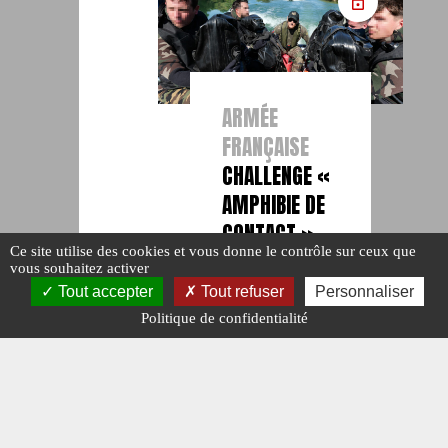
ARMÉE
FRANÇAISE
CHALLENGE «
AMPHIBIE DE
CONTACT »
Ce site utilise des cookies et vous donne le contrôle sur ceux que
au 21e RIMa
vous souhaitez activer
#EXERCICE.
Tout accepter
Tout refuser
Personnaliser
#INFANTERIE.
#N°481.
Politique de confidentialité
Publié le : 8
juillet 2026