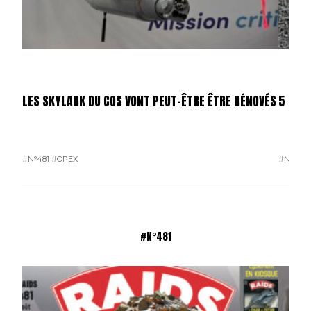
LES SKYLARK DU COS VONT PEUT-ÊTRE ÊTRE RÉNOVÉS
5 000
#N°481
#OPEX
#N°481
#N°481