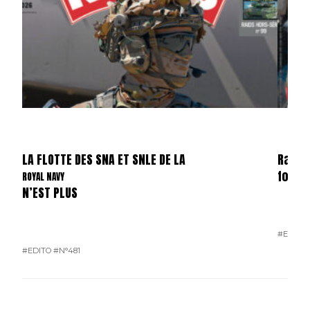
LA FLOTTE DES SNA ET SNLE DE LA
Raids
forma
ROYAL NAVY
N’EST PLUS
#E-MAG
#EDITO
#N°481