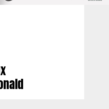
ux
onald