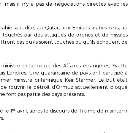
, mais il n’y a pas de négociations directes avec les
Arabie saoudite, au Qatar, aux Émirats arabes unis, au
 touchés par des attaques de drones et de missiles
ettront pas qu’ils soient touchés ou qu’ils échouent de
inistre britannique des Affaires étrangères, Yvette
is Londres. Une quarantaine de pays ont participé à
emier ministre britannique Keir Starmer. Le but était
e de rouvrir le détroit d’Ormuz actuellement bloqué
 ne font pas partie des pays présents.
er
é le 1
avril, après le discours de Trump de maintenir
s.