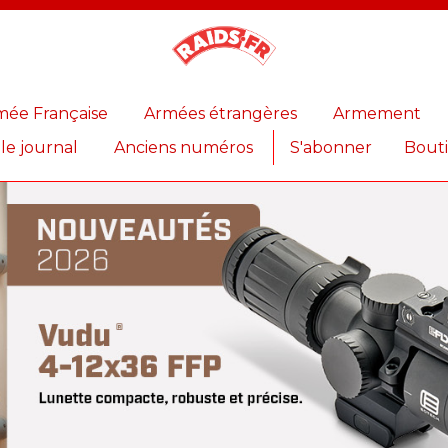
Magazine
Raids
mée Française
Armées étrangères
Armement
 le journal
Anciens numéros
S'abonner
Bout