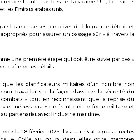
renaient entre autres le Royaume-Uni, la France,
n et les Émirats arabes unis…
ue l’Iran cesse ses tentatives de bloquer le détroit et
 appropriés pour assurer un passage sûr » à travers la
mme une première étape qui doit être suivie par des «
our affiner les détails.
 que les planificateurs militaires d’un nombre non
pour travailler sur la façon d’assurer la sécurité du
s combats » tout en reconnaissant que la reprise du
 » et nécessitera « un front uni de force militaire et
au partenariat avec l’industrie maritime.
erre le 28 février 2026, il y a eu 23 attaques directes
ans le Golfe au cours desquelles onze membres