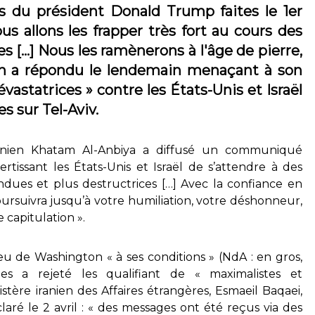
les du président Donald Trump faites le 1er
us allons les frapper très fort au cours des
s […] Nous les ramènerons à l'âge de pierre,
éran a répondu le lendemain menaçant à son
vastatrices » contre les États-Unis et Israël
s sur Tel-Aviv.
iranien Khatam Al-Anbiya a diffusé un communiqué
vertissant les États-Unis et Israël de s’attendre à des
endues et plus destructrices […] Avec la confiance en
ursuivra jusqu’à votre humiliation, votre déshonneur,
e capitulation ».
eu de Washington « à ses conditions » (NdA : en gros,
les a rejeté les qualifiant de « maximalistes et
istère iranien des Affaires étrangères, Esmaeil Baqaei,
laré le 2 avril : « des messages ont été reçus via des