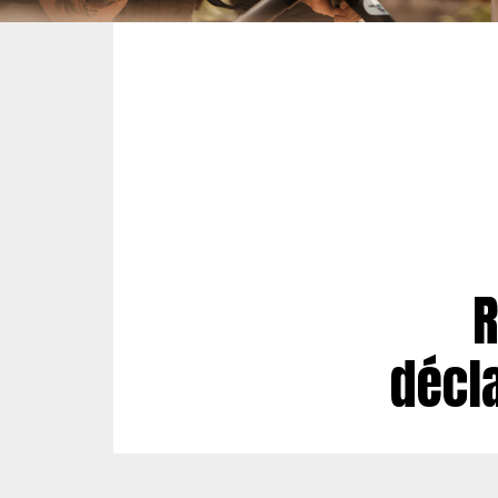
R
décl