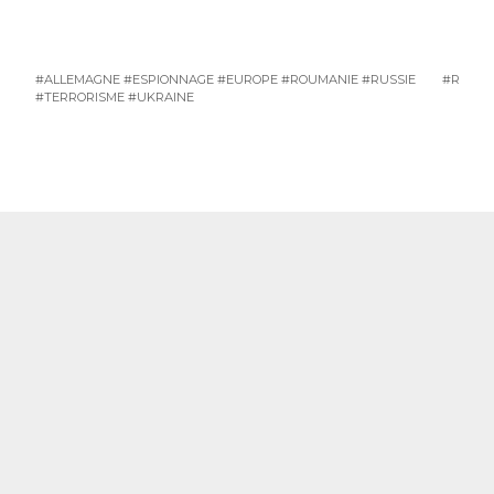
#ALLEMAGNE
#ESPIONNAGE
#EUROPE
#ROUMANIE
#RUSSIE
#RUSSI
#TERRORISME
#UKRAINE