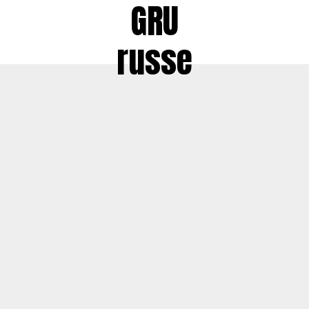
GRU
russe