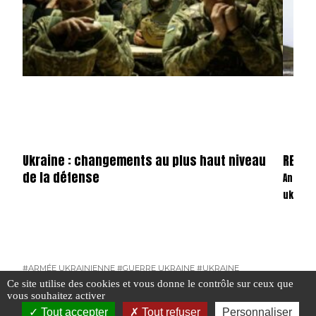
Ukraine : changements au plus haut niveau
REVAN
de la défense
Anatom
ukrain
#ARMÉE UKRAINIENNE
#GUERRE UKRAINE
#UKRAINE
Ce site utilise des cookies et vous donne le contrôle sur ceux que
#GUERR
vous souhaitez activer
Tout accepter
Tout refuser
Personnaliser