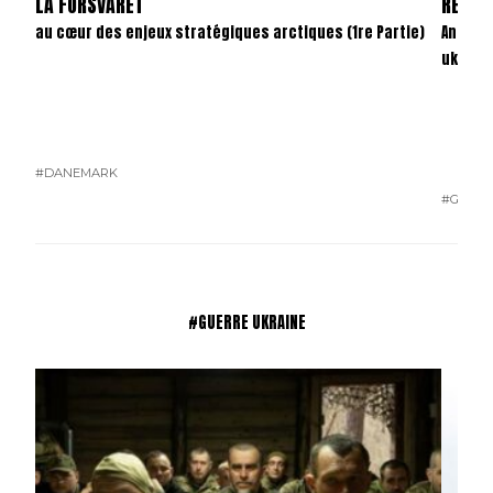
LA FORSVARET
REVAN
au cœur des enjeux stratégiques arctiques (1re Partie)
Anatom
ukrain
#DANEMARK
#GUERR
#GUERRE UKRAINE