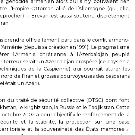
le génocide arménien alors qu’ils n’y pouvaient rien
tre l’Empire Ottoman allié de l’Allemagne (qui, elle,
reprocher) -. Erevan est aussi soutenu discrètement
ran.
 pas prendre officiellement parti dans le conflit arméno-
e l’Arménie (depuis sa création en 1991). Le pragmatisme
érer l’Arménie chrétienne à l’Azerbaïdjan peuplé
ur terreur serait un Azerbaïdjan prospère (ce pays en a
chimiques de la Caspienne) qui pourrait attirer les
e nord de l’Iran et grosses pourvoyeuses des pasdarans
 était un Azéri).
n du traité de sécurité collective (OTSC) dont font
hstan, le Kirghizistan, la Russie et le Tadjikistan. Cette
en octobre 2002 a pour objectif « le renforcement de la
 sécurité et la stabilité, la protection sur une base
 territoriale et la souveraineté des États membres ».