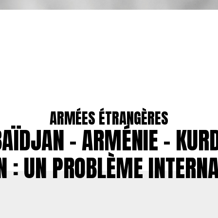
ARMÉES ÉTRANGÈRES
AÏDJAN – ARMÉNIE – KUR
N : UN PROBLÈME INTERN