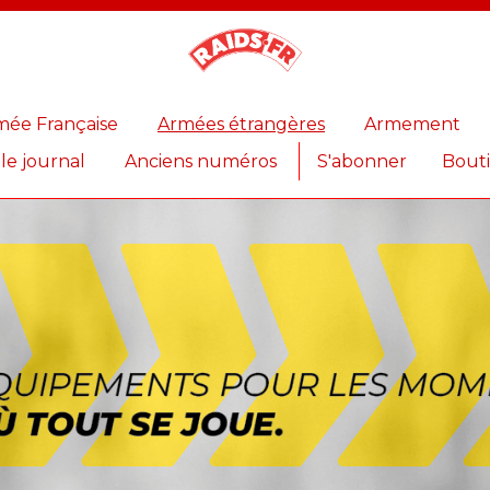
Magazine
Raids
mée Française
Armées étrangères
Armement
 le journal
Anciens numéros
S'abonner
Bout