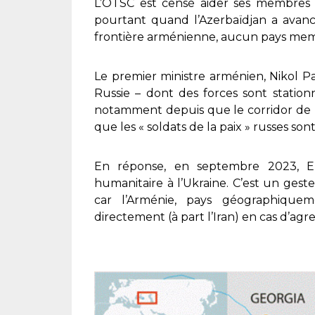
L’OTSC est censé aider ses membres en
pourtant quand l’Azerbaïdjan a avanc
frontière arménienne, aucun pays membr
Le premier ministre arménien, Nikol Pac
Russie – dont des forces sont statio
notamment depuis que le corridor de L
que les « soldats de la paix » russes so
En réponse, en septembre 2023, E
humanitaire à l’Ukraine. C’est un geste
car l’Arménie, pays géographiqueme
directement (à part l’Iran) en cas d’agr