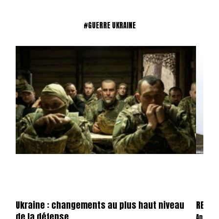
#GUERRE UKRAINE
Ukraine : changements au plus haut niveau
REVAN
de la défense
Anatom