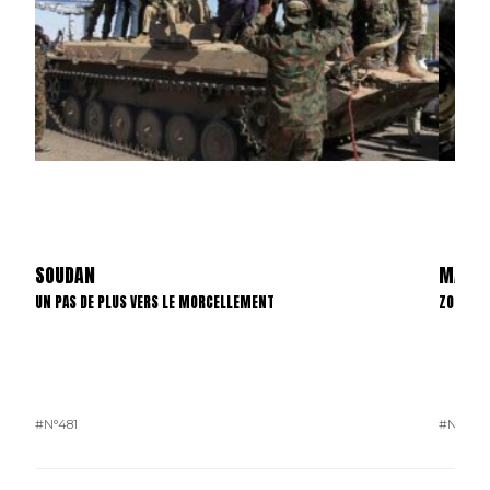
SOUDAN
MALI
UN PAS DE PLUS VERS LE MORCELLEMENT
ZONES D
#N°481
#N°481