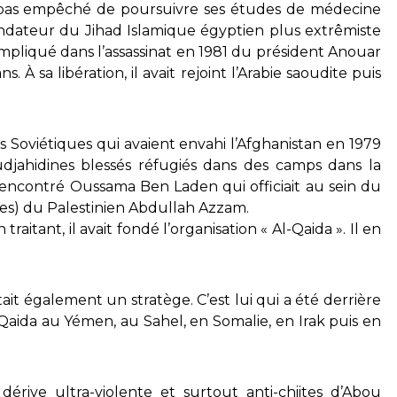
t pas empêché de poursuivre ses études de médecine
ndateur du Jihad Islamique égyptien plus extrêmiste
impliqué dans l’assassinat en 1981 du président Anouar
 À sa libération, il avait rejoint l’Arabie saoudite puis
les Soviétiques qui avaient envahi l’Afghanistan en 1979
djahidines blessés réfugiés dans des camps dans la
t rencontré Oussama Ben Laden qui officiait au sein du
es) du Palestinien Abdullah Azzam.
raitant, il avait fondé l’organisation « Al-Qaida ». Il en
it également un stratège. C’est lui qui a été derrière
-Qaida au Yémen, au Sahel, en Somalie, en Irak puis en
 dérive ultra-violente et surtout anti-chiites d’Abou