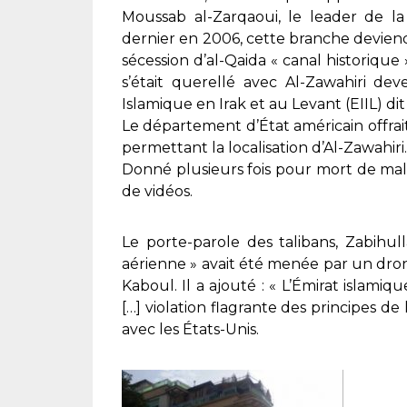
Moussab al-Zarqaoui, le leader de la
dernier en 2006, cette branche deviendra
sécession d’al-Qaida « canal historiqu
s’était querellé avec Al-Zawahiri de
Islamique en Irak et au Levant (EIIL) di
Le département d’État américain offrait
permettant la localisation d’Al-Zawahiri.
Donné plusieurs fois pour mort de mala
de vidéos.
Le porte-parole des talibans, Zabihul
aérienne » avait été menée par un dro
Kaboul. Il a ajouté : « L’Émirat isla
[…] violation flagrante des principes de
avec les États-Unis.