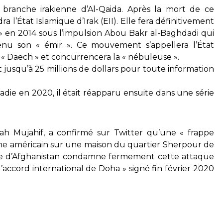
 branche irakienne d’Al-Qaida. Après la mort de ce
 l’État Islamique d’Irak (EII). Elle fera définitivement
e » en 2014 sous l’impulsion Abou Bakr al-Baghdadi qui
venu son « émir ». Ce mouvement s’appellera l’État
t « Daech » et concurrencera la « nébuleuse ».
 jusqu’à 25 millions de dollars pour toute information
die en 2020, il était réapparu ensuite dans une série
lah Mujahif, a confirmé sur Twitter qu’une « frappe
ne américain sur une maison du quartier Sherpour de
mique d’Afghanistan condamne fermement cette attaque
 l’accord international de Doha » signé fin février 2020