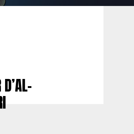
 D’AL-
I