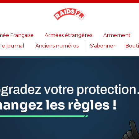
Magazine
Raids
mée Française
Armées étrangères
Armement
 le journal
Anciens numéros
S'abonner
Bout