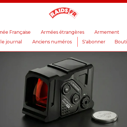
Magazine
Raids
mée Française
Armées étrangères
Armement
 le journal
Anciens numéros
S'abonner
Bout