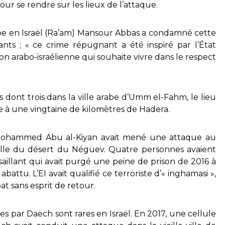
our se rendre sur les lieux de l’attaque.
rabe en Israël (Ra’am) Mansour Abbas a condamné cette
vants ; « ce crime répugnant a été inspiré par l’État
on arabo-israélienne qui souhaite vivre dans le respect
s dont trois dans la ville arabe d’Umm el-Fahm, le lieu
e à une vingtaine de kilomètres de Hadera.
r Mohammed Abu al-Kiyan avait mené une attaque au
ville du désert du Néguev. Quatre personnes avaient
saillant qui avait purgé une peine de prison de 2016 à
attu. L’EI avait qualifié ce terroriste d’« inghamasi »,
bat sans esprit de retour.
s par Daech sont rares en Israël. En 2017, une cellule