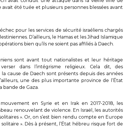
h avait conduit une attaque dans la vieille ville de
avait été tuée et plusieurs personnes blessées avant
échec pour les services de sécurité israéliens chargés
lestiniennes. D’ailleurs, le Hamas et les Jihad Islamique
 opérations bien qu’ils ne soient pas affiliés à Daech.
iens sont avant tout nationalistes et leur héritage
erser dans l’intégrisme religieux. Cela dit, des
s à la cause de Daech sont présents depuis des années
’ailleurs, une des plus importante province de l’État
 la bande de Gaza.
mouvement en Syrie et en Irak en 2017-2018, les
mbeau renouvelant de violence. En Israël, les autorités
olitaires ». Or, on s’est bien rendu compte en Europe
 solitaire ». Dès à présent, l’État hébreu risque fort de