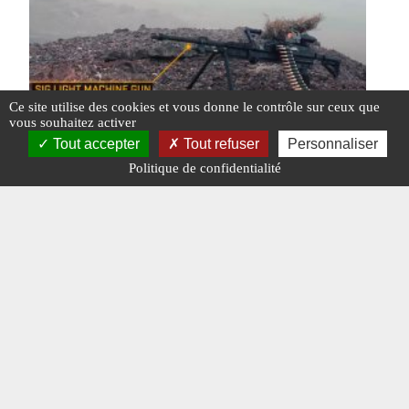
Ce site utilise des cookies et vous donne le contrôle sur ceux que
vous souhaitez activer
Tout accepter
Tout refuser
Personnaliser
Politique de confidentialité
La nouvelle mitrailleuse légère en 338 Norma
de SIG Sauer en cours d’évaluation par l’US
SOCOM
#MITRAILLEUSE LÉGÈRE