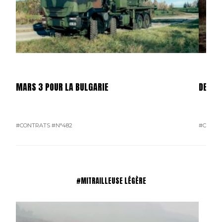
MARS 3 POUR LA BULGARIE
DES C
#CONTRATS
#N°482
#CONTR
#MITRAILLEUSE LÉGÈRE