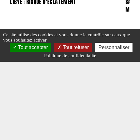
LIBYE : RISQUE D’ÉCLATEMENT
SADDA
MARÉC
#ACTU POINTS CHAUDS
#LIBYE
#N°476
Ce site utilise des cookies et vous donne le contrôle sur ceux que
#LIBYE
vous souhaitez activer
Tout accepter
Tout refuser
Personnaliser
Politique de confidentialité
#VRÈVES