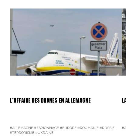
L’AFFAIRE DES DRONES EN ALLEMAGNE
LA GU
#ALLEMAGNE
#ESPIONNAGE
#EUROPE
#ROUMANIE
#RUSSIE
#AMÉRI
#TERRORISME
#UKRAINE