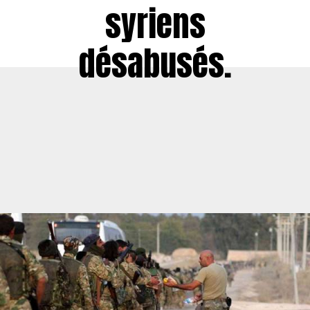
syriens
désabusés.