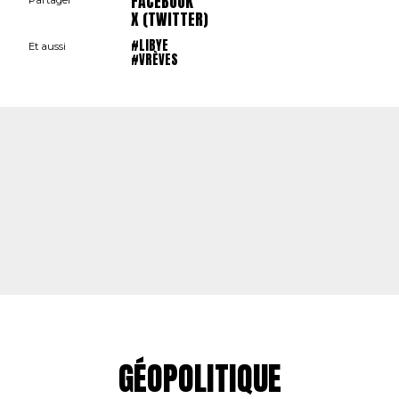
FACEBOOK
Partager
X (TWITTER)
#LIBYE
Et aussi
#VRÈVES
GÉOPOLITIQUE