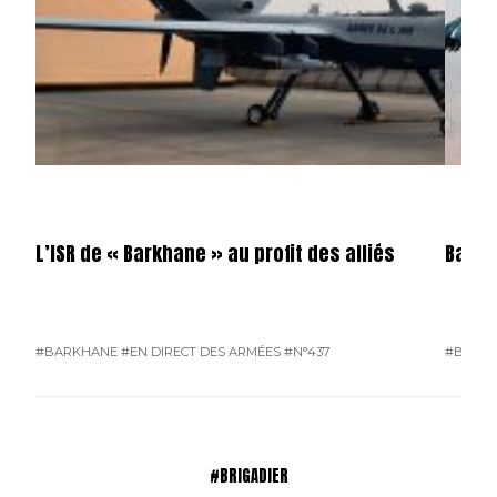
L’ISR de « Barkhane » au profit des alliés
Barkh
#BARKHANE
#EN DIRECT DES ARMÉES
#N°437
#BARK
#BRIGADIER