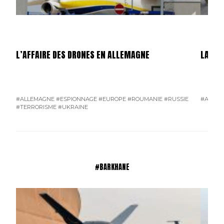
L’AFFAIRE DES DRONES EN ALLEMAGNE
LA GU
#ALLEMAGNE
#ESPIONNAGE
#EUROPE
#ROUMANIE
#RUSSIE
#AMÉRI
#TERRORISME
#UKRAINE
#BARKHANE