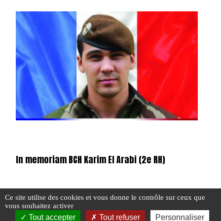
In memoriam BCH Karim El Arabi (2e RH)
Ce site utilise des cookies et vous donne le contrôle sur ceux que
#BARKHANE
#BRIGADIER
#HUSSARD
#N°390
#OPEX
vous souhaitez activer
Tout accepter
Tout refuser
Personnaliser