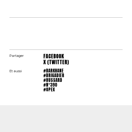
FACEBOOK
Partager
X (TWITTER)
#BARKHANE
Et aussi
#BRIGADIER
#HUSSARD
#N°390
#OPEX