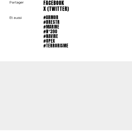
FACEBOOK
Partager
X (TWITTER)
#ARMOR
Et aussi
#BRESTR
#MARINE
#N°390
#NAVIRE
#OPEX
#TERRORISME