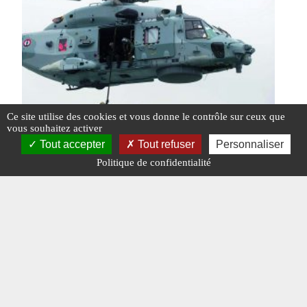
Ce site utilise des cookies et vous donne le contrôle sur ceux que
vous souhaitez activer
Tout accepter
Tout refuser
Personnaliser
Politique de confidentialité
Dans le scénario d’« Armor 18 »
#ARMOR
#BRESTR
#MARINE
#N°390
#NAVIRE
#OPEX
#TERRORISME