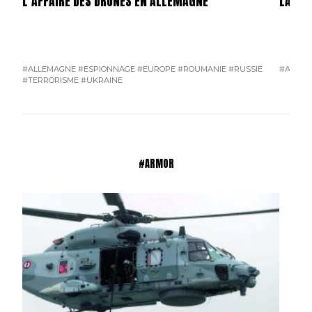
L’AFFAIRE DES DRONES EN ALLEMAGNE
LA GU
#ALLEMAGNE
#ESPIONNAGE
#EUROPE
#ROUMANIE
#RUSSIE
#AMÉRI
#TERRORISME
#UKRAINE
#ARMOR