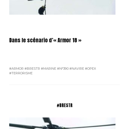
Dans le scénario d’« Armor 18 »
#ARMOR
#BRESTR
#MARINE
#N°390
#NAVIRE
#OPEX
#TERRORISME
#BRESTR