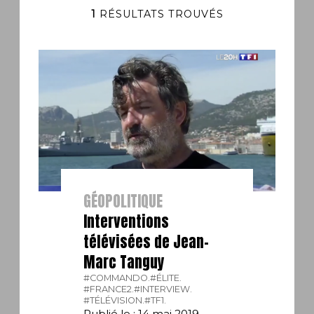
1
RÉSULTATS TROUVÉS
GÉOPOLITIQUE
Interventions
télévisées de Jean-
Marc Tanguy
#COMMANDO.
#ÉLITE.
#FRANCE2.
#INTERVIEW.
#TÉLÉVISION.
#TF1.
Publié le : 14 mai 2019