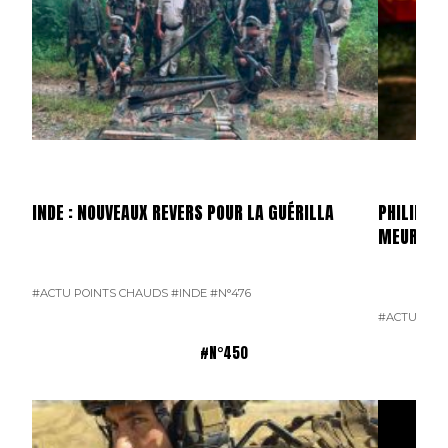
INDE : NOUVEAUX REVERS POUR LA GUÉRILLA
PHILIPPIN
MEURTRI
#ACTU POINTS CHAUDS
#INDE
#N°476
#ACTU POI
#N°450