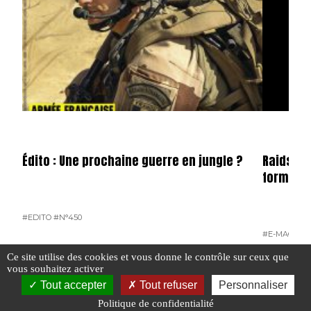
Édito : Une prochaine guerre en jungle ?
Raids n°
format 
#EDITO
#N°450
#E-MAG
#N°
#UKRAINE
Ce site utilise des cookies et vous donne le contrôle sur ceux que
vous souhaitez activer
Tout accepter
Tout refuser
Personnaliser
Politique de confidentialité