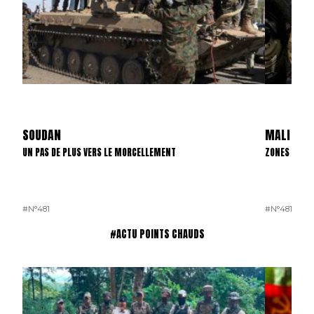
SOUDAN
MALI
UN PAS DE PLUS VERS LE MORCELLEMENT
ZONES D’INT
#N°481
#N°481
#ACTU POINTS CHAUDS