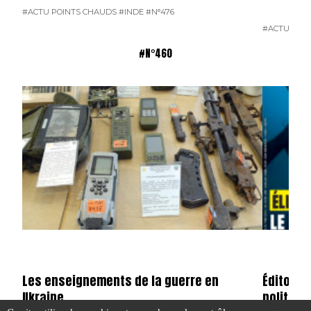
#ACTU POINTS CHAUDS
#INDE
#N°476
#ACTU POI
#N°460
Les enseignements de la guerre en
Édito : 
Ukraine
politico-