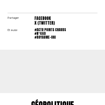
FACEBOOK
Partager
X (TWITTER)
#ACTU POINTS CHAUDS
Et aussi
#N°460
#ROYAUME-UNI