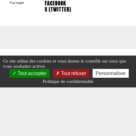
FACEBOOK
Partager
X (TWITTER)
Ce site utilise des cookies et vous donne le contrôle sur ceux que
vous souhaitez activer
Tout accepter
Tout refuser
Personnaliser
Politique de confidentialité
Mentions légales
-
A propos - FAQ