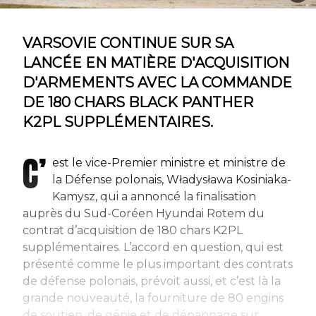
VARSOVIE CONTINUE SUR SA
LANCÉE EN MATIÈRE D'ACQUISITION
D'ARMEMENTS AVEC LA COMMANDE
DE 180 CHARS BLACK PANTHER
K2PL SUPPLÉMENTAIRES.
C’
est le vice-Premier ministre et ministre de
la Défense polonais, Władysława Kosiniaka-
Kamysz, qui a annoncé la finalisation
auprès du Sud-Coréen Hyundai Rotem du
contrat d’acquisition de 180 chars K2PL
supplémentaires. L’accord en question, qui est
présenté comme le plus important des contrats
de défense polonais, prévoit aussi, et c’est là la
grande nouveauté, la fourniture de 80 engins
de soutien, de génie et de dépannage sur