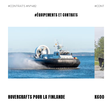
#CONTRATS
#N°482
#CONTRATS
#ÉQUIPEMENTS ET CONTRATS
HOVERCRAFTS POUR LA FINLANDE
K600 SUP