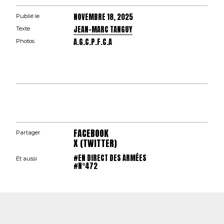
NOVEMBRE 18, 2025
Publié le
JEAN-MARC TANGUY
Texte
A.G.C.P.F.C.A
Photos
FACEBOOK
Partager
X (TWITTER)
#EN DIRECT DES ARMÉES
Et aussi
#N°472