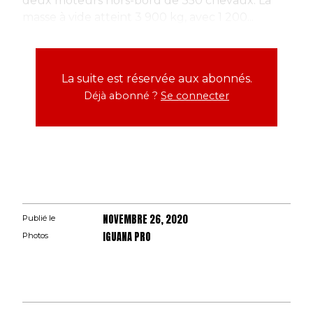
deux moteurs hors-bord de 350 chevaux. La
masse à vide atteint 3 900 kg, avec 1 200...
La suite est réservée aux abonnés.
Déjà abonné ?
Se connecter
NOVEMBRE 26, 2020
Publié le
IGUANA PRO
Photos