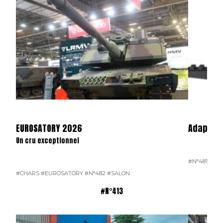
EUROSATORY 2026
Adaptate
Un cru exceptionnel
#N°481
#CHARS
#EUROSATORY
#N°482
#SALON
#N°413