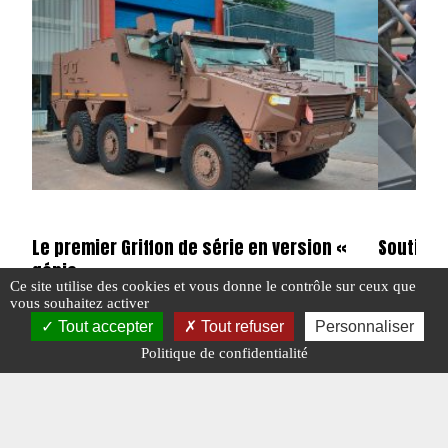
Le premier Griffon de série en version «
Soutien à
génie »
Ce site utilise des cookies et vous donne le contrôle sur ceux que
vous souhaitez activer
#EN DIRECT
Tout accepter
Tout refuser
Personnaliser
#FRANCE
#N°413
Politique de confidentialité