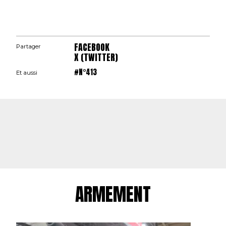
FACEBOOK
Partager
X (TWITTER)
#N°413
Et aussi
ARMEMENT