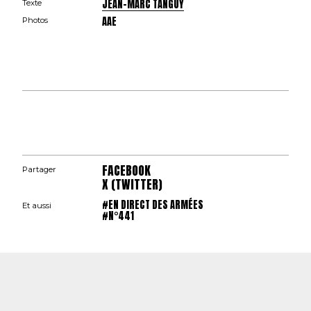
JEAN-MARC TANGUY
Texte
AAE
Photos
FACEBOOK
Partager
X (TWITTER)
#EN DIRECT DES ARMÉES
Et aussi
#N°441