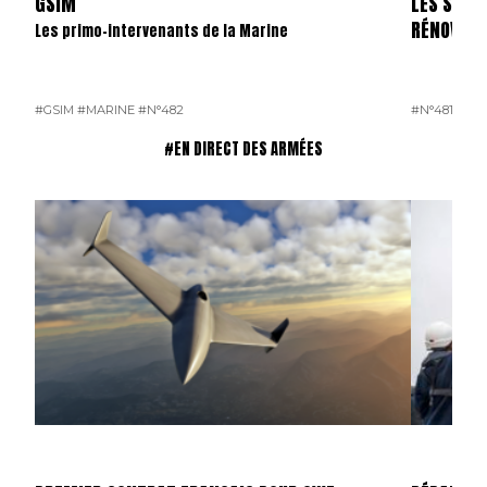
GSIM
LES SKYL
RÉNOVÉS
Les primo-intervenants de la Marine
#GSIM
#MARINE
#N°482
#N°481
#OP
#EN DIRECT DES ARMÉES