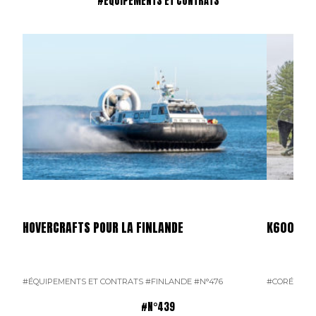
#ÉQUIPEMENTS ET CONTRATS
HOVERCRAFTS POUR LA FINLANDE
K600 SUP
#ÉQUIPEMENTS ET CONTRATS
#FINLANDE
#N°476
#CORÉE DU
#N°439