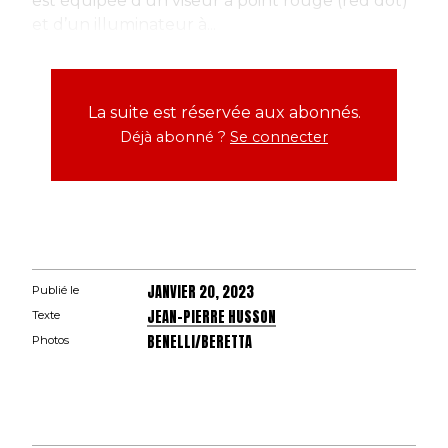
est équipée d’un viseur à point rouge (red dot)
et d’un illuminateur à...
La suite est réservée aux abonnés.
Déjà abonné ?
Se connecter
JANVIER 20, 2023
Publié le
JEAN-PIERRE HUSSON
Texte
BENELLI/BERETTA
Photos