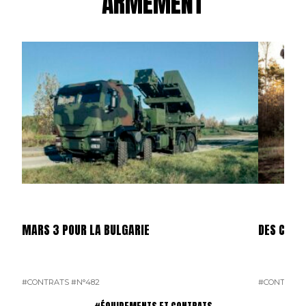
ARMEMENT
MARS 3 POUR LA BULGARIE
DES CAES
#CONTRATS
#N°482
#CONTRATS