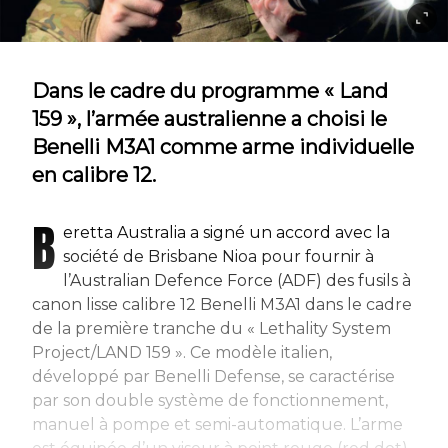
Dans le cadre du programme « Land
159 », l’armée australienne a choisi le
Benelli M3A1 comme arme individuelle
en calibre 12.
B
eretta Australia a signé un accord avec la
société de Brisbane Nioa pour fournir à
l’Australian Defence Force (ADF) des fusils à
canon lisse calibre 12 Benelli M3A1 dans le cadre
de la première tranche du « Lethality System
Project/LAND 159 ». Ce modèle italien,
développé par Benelli Defense, se caractérise
par son double système de fonctionnement,
manuel à pompe et semi-automatique. L’arme