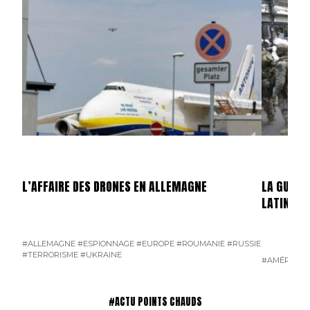
L’AFFAIRE DES DRONES EN ALLEMAGNE
LA GUERR
LATINE
#ALLEMAGNE
#ESPIONNAGE
#EUROPE
#ROUMANIE
#RUSSIE
#TERRORISME
#UKRAINE
#AMÉRIQUE 
#ACTU POINTS CHAUDS