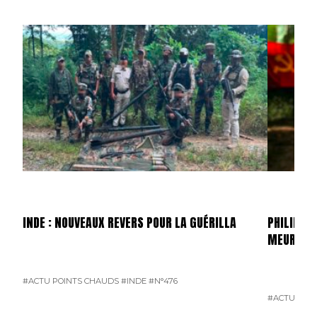
INDE : NOUVEAUX REVERS POUR LA GUÉRILLA
PHILIPPIN
MEURTRI
#ACTU POINTS CHAUDS
#INDE
#N°476
#ACTU POI