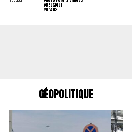
#ACTU POINTS CHAUDS
Et aussi
#BELGIQUE
#N°463
GÉOPOLITIQUE