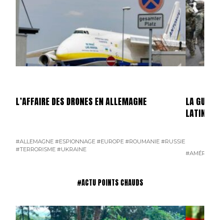
L’AFFAIRE DES DRONES EN ALLEMAGNE
LA GUERR
LATINE
#ALLEMAGNE
#ESPIONNAGE
#EUROPE
#ROUMANIE
#RUSSIE
#TERRORISME
#UKRAINE
#AMÉRIQUE 
#ACTU POINTS CHAUDS