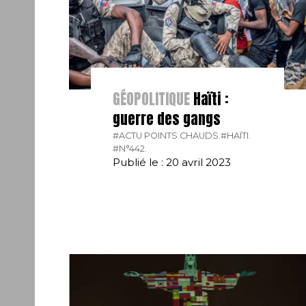
GÉOPOLITIQUE
Haïti :
guerre des gangs
#ACTU POINTS CHAUDS.
#HAÏTI.
#N°442.
Publié le : 20 avril 2023