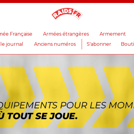
Magazine
Raids
mée Française
Armées étrangères
Armement
 le journal
Anciens numéros
S'abonner
Bout