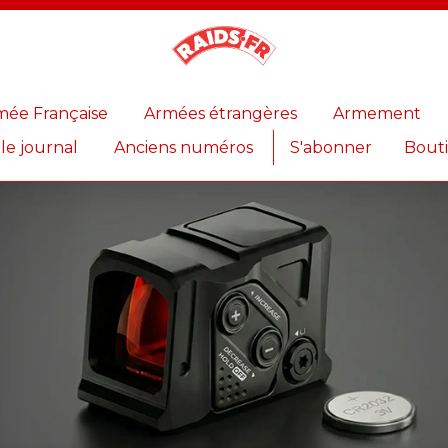
Magazine
Raids
mée Française
Armées étrangères
Armement
 le journal
Anciens numéros
S'abonner
Bout