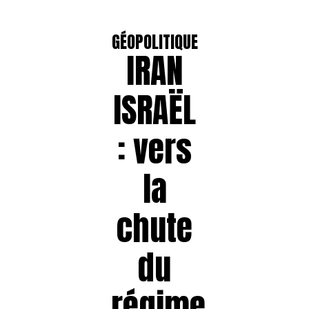
GÉOPOLITIQUE
IRAN
ISRAËL
: vers
la
chute
du
régime