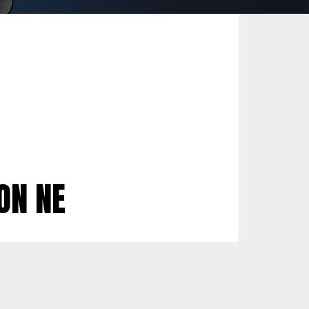
ON NE