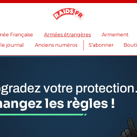
Magazine
Raids
mée Française
Armées étrangères
Armement
 le journal
Anciens numéros
S'abonner
Bout