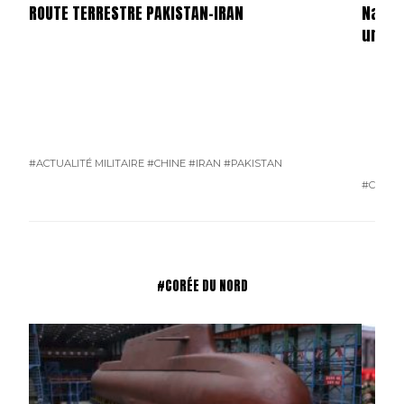
ROUTE TERRESTRE PAKISTAN-IRAN
Navir
un at
#ACTUALITÉ MILITAIRE
#CHINE
#IRAN
#PAKISTAN
#CHINE
#CORÉE DU NORD