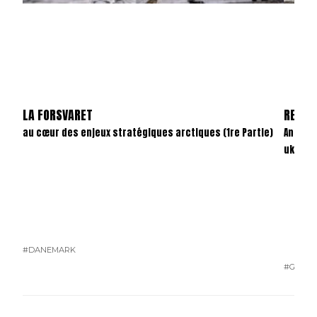
LA FORSVARET
REVAN
au cœur des enjeux stratégiques arctiques (1re Partie)
Anatom
ukrain
#DANEMARK
#GUERR