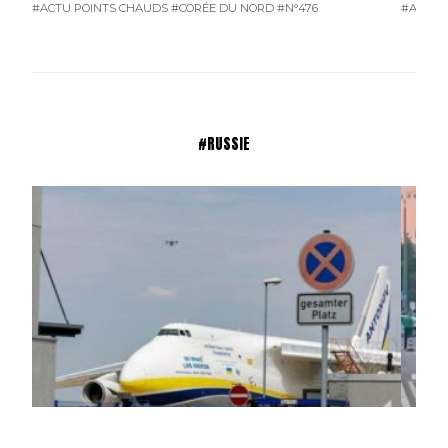
#ACTU POINTS CHAUDS
#CORÉE DU NORD
#N°476
#ACTU 
#RUSSIE