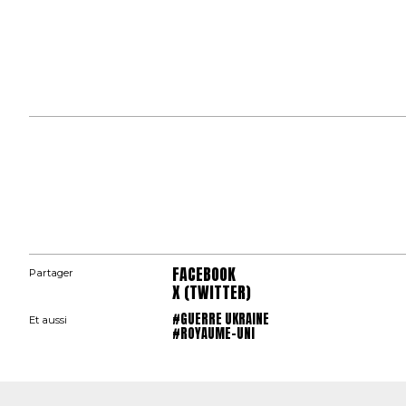
FACEBOOK
Partager
X (TWITTER)
#GUERRE UKRAINE
Et aussi
#ROYAUME-UNI