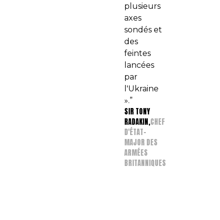
plusieurs
axes
sondés et
des
feintes
lancées
par
l'Ukraine
».
SIR TONY
RADAKIN,
CHEF
D'ÉTAT-
MAJOR DES
ARMÉES
BRITANNIQUES