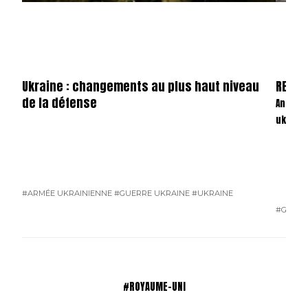
Ukraine : changements au plus haut niveau
REVAN
de la défense
Anatom
ukrain
#ARMÉE UKRAINIENNE
#GUERRE UKRAINE
#UKRAINE
#GUERR
#ROYAUME-UNI