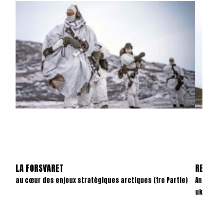
LA FORSVARET
REVAN
au cœur des enjeux stratégiques arctiques (1re Partie)
Anatom
ukrain