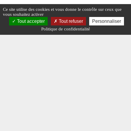
Ce site utilise des cookies et vous donne le contrôle sur ceux que
vous souhaitez activer
Tout accepter
Tout refuser
Personnaliser
#AMÉRIQUE LATINE
#CRIME ORGANISÉ
#RUSSI
Politique de confidentialité
#GUERRE UKRAINE