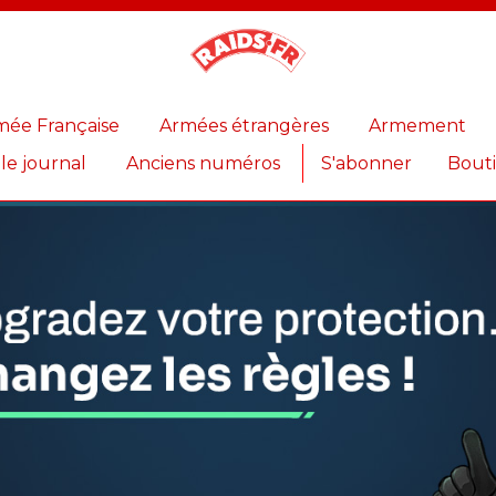
Magazine
Raids
mée Française
Armées étrangères
Armement
 le journal
Anciens numéros
S'abonner
Bout