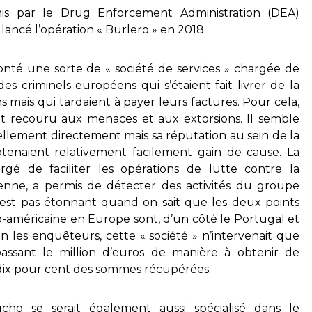
nis par le Drug Enforcement Administration (DEA)
 lancé l’opération « Burlero » en 2018.
nté une sorte de « société de services » chargée de
es criminels européens qui s’étaient fait livrer de la
s mais qui tardaient à payer leurs factures. Pour cela,
 recouru aux menaces et aux extorsions. Il semble
ellement directement mais sa réputation au sein de la
tenaient relativement facilement gain de cause. La
argé de faciliter les opérations de lutte contre la
éenne, a permis de détecter des activités du groupe
’est pas étonnant quand on sait que les deux points
o-américaine en Europe sont, d’un côté le Portugal et
on les enquêteurs, cette « société » n’intervenait que
ssant le million d’euros de manière à obtenir de
 dix pour cent des sommes récupérées.
ucho se serait également aussi spécialisé dans le