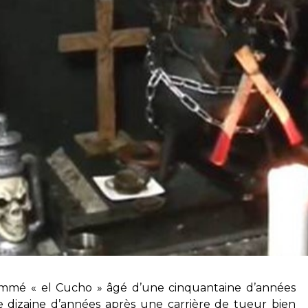
ommé « el Cucho » âgé d’une cinquantaine d’années
ne dizaine d’années après une carrière de tueur bien