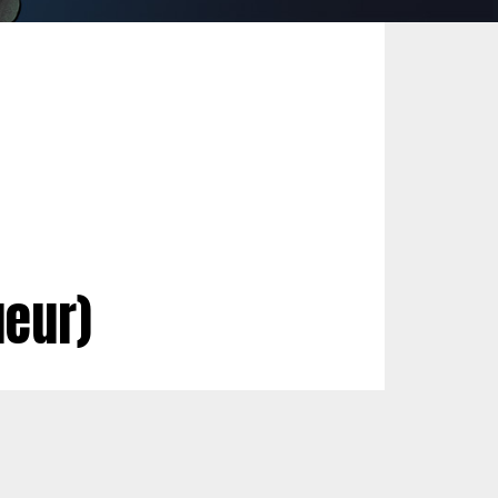
ueur)