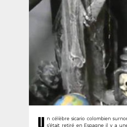
U
n célèbre sicario colombien surn
s’était retiré en Espagne il y a u